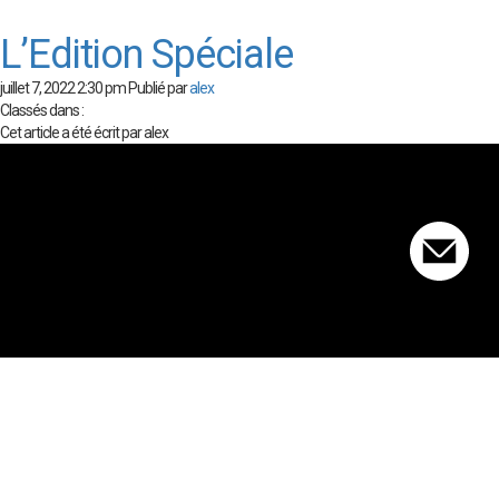
L’Edition Spéciale
juillet 7, 2022 2:30 pm
Publié par
alex
Classés dans :
Cet article a été écrit par alex